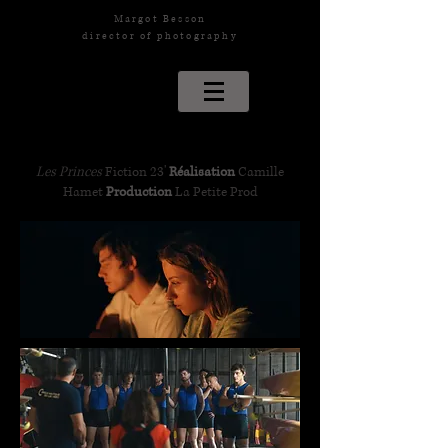
Margot Besson
director of photography
Les Princes
Fiction 23'
Réalisation
Camille
Hamet
​
Production
La Petite Prod